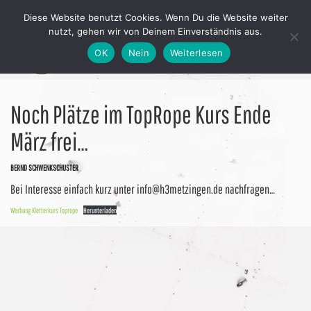
Diese Website benutzt Cookies. Wenn Du die Website weiter
nutzt, gehen wir von Deinem Einverständnis aus.
OK
Nein
Weiterlesen
Noch Plätze im TopRope Kurs Ende
März frei…
BERND SCHWENKSCHUSTER
Bei Interesse einfach kurz unter info@h3metzingen.de nachfragen…
Werbung Kletterkurs Toprope
Herunterladen