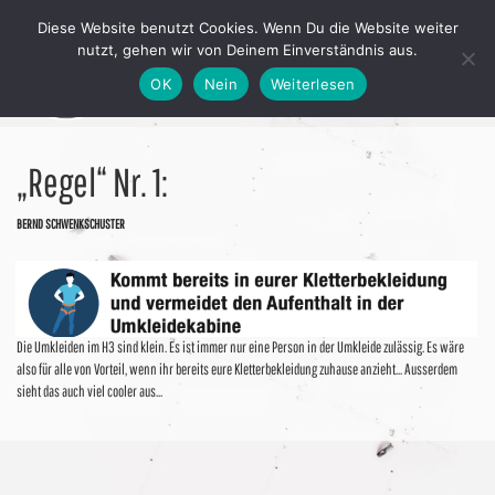
Diese Website benutzt Cookies. Wenn Du die Website weiter
nutzt, gehen wir von Deinem Einverständnis aus.
OK
Nein
Weiterlesen
„Regel“ Nr. 1:
BERND SCHWENKSCHUSTER
Die Umkleiden im H3 sind klein. Es ist immer nur eine Person in der Umkleide zulässig. Es wäre
also für alle von Vorteil, wenn ihr bereits eure Kletterbekleidung zuhause anzieht… Ausserdem
sieht das auch viel cooler aus…