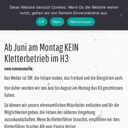
Diese Website benutzt Cookies. Wenn Du die Website weiter
nutzt, gehen wir von Deinem Einverständnis aus.
OK
Nein
Weiterlesen
Ab Juni am Montag KEIN
Kletterbetrieb im H3
BERND SCHWENKSCHUSTER
Das Wetter ist TOP, die Felsen locken, das Freibad und die Biergärten auch.
Von daher werden wir von Juni bis August am Montag das H3 geschlossen
haben.
So können wir unsere ehrenamtlichen Mitarbeiter entlasten und Dir die
Möglichkeiten geben, die Felsen der näheren Umgebung
auszukundschaften. Wenn Du Kletterführer brauchst, empfehlen wir den
Kletterführer Uracher Alb vom Panico Verlag.