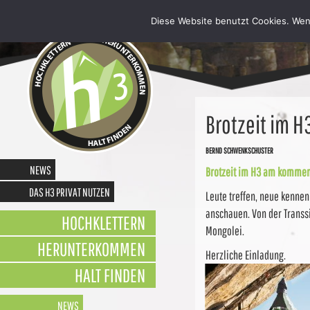
Diese Website benutzt Cookies. Wen
Brotzeit im H
BERND SCHWENKSCHUSTER
NEWS
Brotzeit im H3 am kommend
DAS H3 PRIVAT NUTZEN
Leute treffen, neue kenne
anschauen. Von der Transs
HOCHKLETTERN
Mongolei.
HERUNTERKOMMEN
Herzliche Einladung.
HALT FINDEN
NEWSLETTER
NEWS