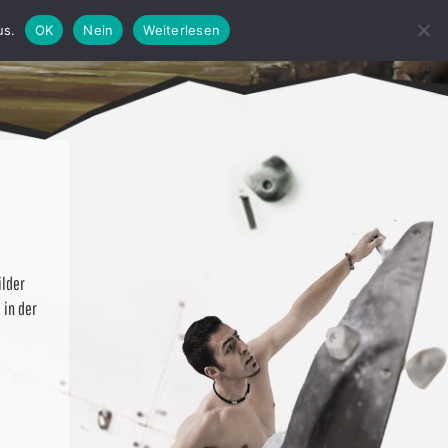
us.
OK
Nein
Weiterlesen
ilder
 in der