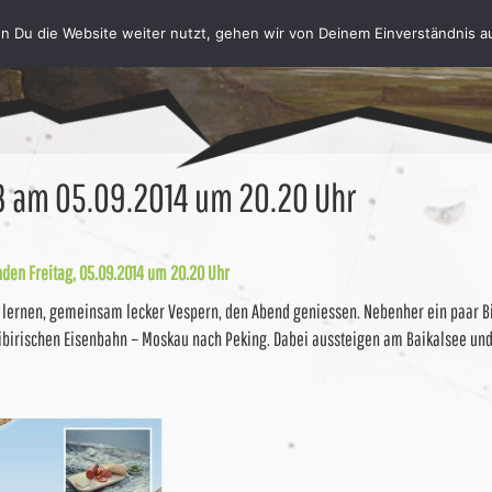
n Du die Website weiter nutzt, gehen wir von Deinem Einverständnis a
3 am 05.09.2014 um 20.20 Uhr
en Freitag, 05.09.2014 um 20.20 Uhr
n lernen, gemeinsam lecker Vespern, den Abend geniessen. Nebenher ein paar B
ibirischen Eisenbahn – Moskau nach Peking. Dabei aussteigen am Baikalsee und