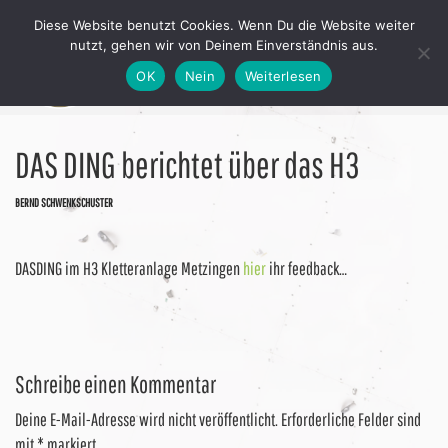
Diese Website benutzt Cookies. Wenn Du die Website weiter
nutzt, gehen wir von Deinem Einverständnis aus.
OK
Nein
Weiterlesen
DAS DING berichtet über das H3
BERND SCHWENKSCHUSTER
DASDING im H3 Kletteranlage Metzingen
hier
ihr feedback…
Schreibe einen Kommentar
Deine E-Mail-Adresse wird nicht veröffentlicht.
Erforderliche Felder sind
mit
*
markiert