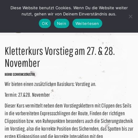
Diese Website benutzt Cookies. Wenn Du die Website weiter
nutzt, gehen wir von Deinem Einverständnis aus.
OK
Nein
Weiterlesen
Kletterkurs Vorstieg am 27. & 28.
November
BERND SCHWENKSCHUSTER
Wir bieten einen zusätzlichen Basiskurs: Vorstieg an.
Termin: 27.&28. November
Dieser Kurs vermittelt neben dem Vorstiegsklettern mit Clippen des Seils
in die vorbereiteten Expressschlingen der Route, Finden der richtigen
Clipposition bzw. von Ruhepunkten besonders auch die Sicherungstechnik
im Vorstieg, also die korrekte Position des Sichernden, das Spotten bis zur
ersten Klinkposition und die korrekte Interaktion mit den