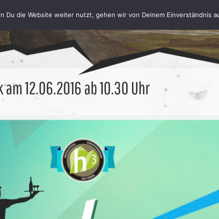
n Du die Website weiter nutzt, gehen wir von Deinem Einverständnis a
k am 12.06.2016 ab 10.30 Uhr