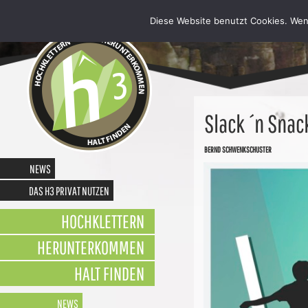
Diese Website benutzt Cookies. Wen
Slack ´n Snac
BERND SCHWENKSCHUSTER
NEWS
DAS H3 PRIVAT NUTZEN
HOCHKLETTERN
HERUNTERKOMMEN
HALT FINDEN
NEWSLETTER
NEWS