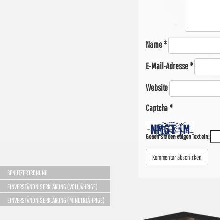
Name
*
E-Mail-Adresse
*
Website
Captcha
*
Geben Sie den obigen Text ein:
BENUTZERORDNUNG
EINVERSTÄNDNISERKLÄRUNG (VOLLJÄHRIGE)
EINVERSTÄNDNISERKLÄRUNG (MINDERJÄHRIGE)